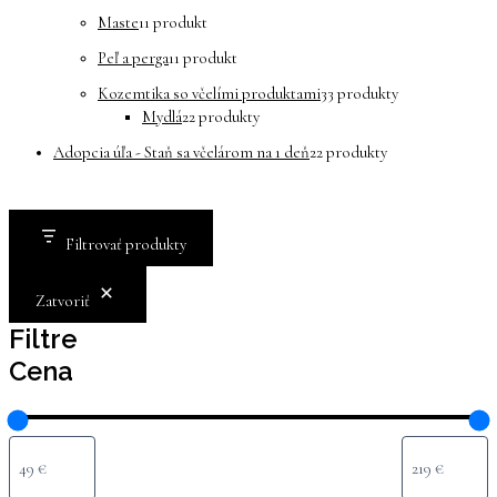
Maste
1
1 produkt
Peľ a perga
1
1 produkt
Kozemtika so včelími produktami
3
3 produkty
Mydlá
2
2 produkty
Adopcia úľa - Staň sa včelárom na 1 deň
2
2 produkty
Filtrovať produkty
Zatvoriť
Filtre
Cena