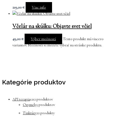
219,00
€
Viac info
Včelár na skúšku: Objavte svet včiel
49,00
€
Výber možností
Tento produkt má viacero
variantov. Možnosti si môžete vybrať na stránke produktu.
Kategórie produktov
API terapia
12
12 produktov
Oxymel
5
5 produktov
Tinktúry
2
2 produkty