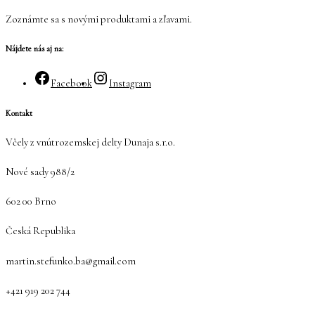
Zoznámte sa s novými produktami a zľavami.
Nájdete nás aj na:
Facebook
Instagram
Kontakt
Včely z vnútrozemskej delty Dunaja s.r.o.
Nové sady 988/2
602 00 Brno
Česká Republika
martin.stefunko.ba@gmail.com
+421 919 202 744