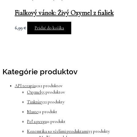
Fialkový vánok: Živý Oxymel z fialiek
6,99
€
Pridať do košíka
Kategórie produktov
API terapia
12
12 produktov
Oxymel
5
5 produktov
Tinktúry
2
2 produkty
Maste
1
1 produkt
Peľ a perga
1
1 produkt
Kozemtika so včelími produktami
3
3 produkty