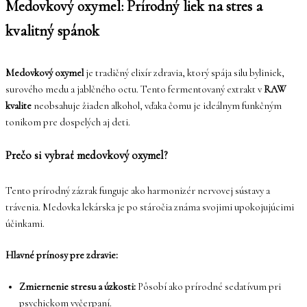
Medovkový oxymel: Prírodný liek na stres a
kvalitný spánok
Medovkový oxymel
je tradičný elixír zdravia, ktorý spája silu byliniek,
surového medu a jablčného octu. Tento fermentovaný extrakt v
RAW
kvalite
neobsahuje žiaden alkohol, vďaka čomu je ideálnym funkčným
tonikom pre dospelých aj deti.
Prečo si vybrať medovkový oxymel?
Tento prírodný zázrak funguje ako harmonizér nervovej sústavy a
trávenia. Medovka lekárska je po stáročia známa svojimi upokojujúcimi
účinkami.
Hlavné prínosy pre zdravie:
Zmiernenie stresu a úzkosti:
Pôsobí ako prírodné sedatívum pri
psychickom vyčerpaní.