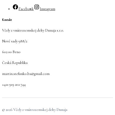
Facebook
Instagram
Kontakt
Včely z vnútrozemskej delty Dunaja s.r.o.
Nové sady 988/2
602 00 Brno
Česká Republika
martin.stefunko.ba@gmail.com
+421 919 202 744
© 2026 Včely z vnútrozemskej delty Dunaja