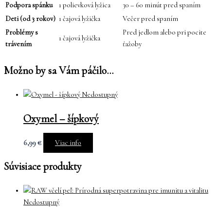
Podpora spánku
1 polievková lyžica
30 – 60 minút pred spaním
Deti (od 3 rokov)
1 čajová lyžička
Večer pred spaním
Problémy s
Pred jedlom alebo pri pocite
1 čajová lyžička
trávením
ťažoby
Možno by sa Vám páčilo…
Nedostupný
Oxymel – šípkový
6,99
€
Viac info
Súvisiace produkty
Nedostupný