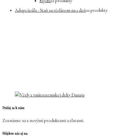
Mydlá
2
2 produkty
Adopcia úľa - Staň sa včelárom na 1 deň
2
2 produkty
Pridaj sa k nám
Zoznámte sa s novými produktami a zľavami.
Nájdete nás aj na: