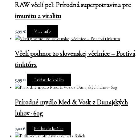
RAW včelí peľ: Prírodná superpotravina pre
imunitu a vitalitu
5,99
€
Viac info
Včelí podmor zo slovenskej včelníce – Poctivá
tinktúra
5,99
€
Pridať do košíka
Prírodné mydlo Med & Vosk z Dunajských
luhov- 60g
3,20
€
Pridať do košíka