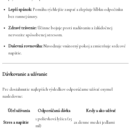
Lepší spánok:
Pomáha rýchlejšie zaspať a zlepšuje hĺbku odpočinku
bez rannej únavy.
Zdravé trávenie:
Účinne bojuje proti nadúvaniu a žalúdočnej
nervozite spôsobenej stresom.
Duševná rovnováha:
Navodzuje vnútorný pokoj a zmierňuje srdcové
napätie.
Dávkovanie a užívanie
Pre dosiahnutie najlepších výsledkov odporúčame užívať oxymel
nasledovne:
Účel užívania
Odporúčaná dávka
Kedy a ako užívať
1 polievková lyžica (15
Stres a napätie
2x denne medzi jedlami
ml)