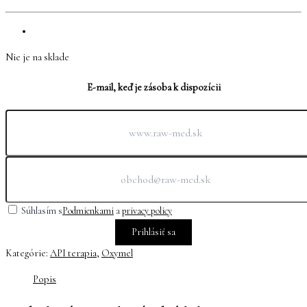
Nie je na sklade
E-mail, keď je zásoba k dispozícii
Súhlasím s
Podmienkami
a
privacy policy
Prihlásiť sa
Kategórie:
API terapia
,
Oxymel
Popis