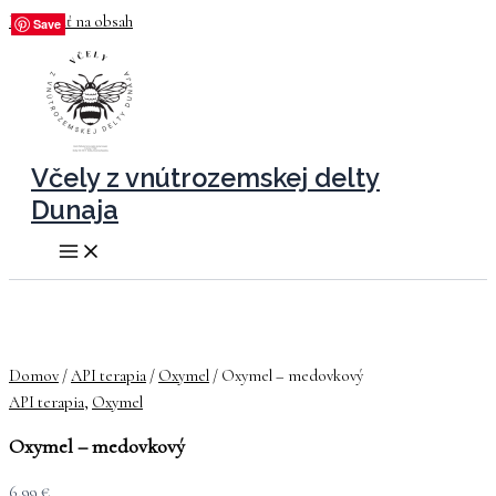
Preskočiť na obsah
Save
Save
Save
Save
Save
Save
Včely z vnútrozemskej delty
Dunaja
Domov
/
API terapia
/
Oxymel
/ Oxymel – medovkový
API terapia
,
Oxymel
Oxymel – medovkový
6,99
€