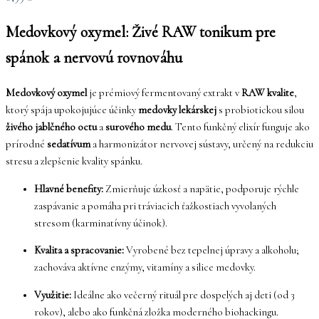
Medovkový oxymel: Živé RAW tonikum pre
spánok a nervovú rovnováhu
Medovkový oxymel
je prémiový fermentovaný extrakt v
RAW kvalite
,
ktorý spája upokojujúce účinky
medovky lekárskej
s probiotickou silou
živého jablčného octu
a
surového medu
. Tento funkčný elixír funguje ako
prírodné
sedatívum
a harmonizátor nervovej sústavy, určený na redukciu
stresu a zlepšenie kvality spánku.
Hlavné benefity:
Zmierňuje úzkosť a napätie, podporuje rýchle
zaspávanie a pomáha pri tráviacich ťažkostiach vyvolaných
stresom (karminatívny účinok).
Kvalita a spracovanie:
Vyrobené bez tepelnej úpravy a alkoholu;
zachováva aktívne enzýmy, vitamíny a silice medovky.
Využitie:
Ideálne ako večerný rituál pre dospelých aj deti (od 3
rokov), alebo ako funkčná zložka moderného biohackingu.