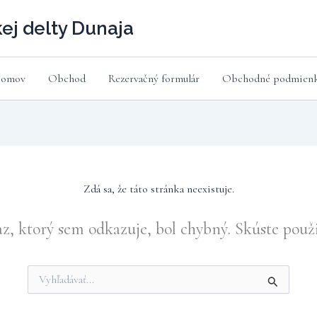
ej delty Dunaja
omov
Obchod
Rezervačný formulár
Obchodné podmien
Zdá sa, že táto stránka neexistuje.
az, ktorý sem odkazuje, bol chybný. Skúste použi
Vyhľadať: