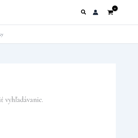
Hľadať
ky
ť vyhľadávanie.