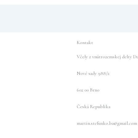
Kontakt
Včely z vnútrozemskej delty Dun
Nové sady 988/2
602 00 Brno
Česká Republika
martin.stefunko.ba@gmail.com